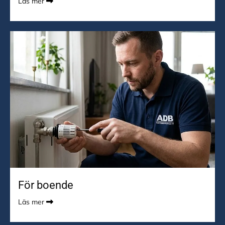
Läs mer

För boende
Läs mer
